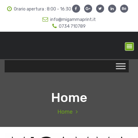
S
Orario apertura : 8:00 - 16:30
k
i
info@migammaprint.it
p
0734 710789
t
o
c
Divisione stampa serigrafica
Migamma
o
n
t
e
n
t
Home
Home